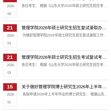
及拟录取名单公示（全日制专业）
各位考生： 根据《山东大学2026年硕士研究生招生考试
2026-
复试录取工作方案》及《管理学院2026年硕士研究生招
04
生考试复试录取办法（非MBA类）》要求，结合学校、
21
管理学院2026年硕士研究生招生复试录取办法
学院工作安排及各专业招生计划调整情况，现将我院
（非MBA类）
为做好管理学院2026年硕士研究生招生复试录取工作，
2026年硕士研究生招生考试复试成绩及拟录取名单（全
2026-
根据《教育部关于印发〈2026年全国硕士研究生招生工
日制专业）予以公示，详见附件。 公示时间：2026年4
03
作管理规定〉的通知》要求，结合教育部、山东省有关
月1日—4月7日 公示电话：0531-88366355 公示邮箱：
21
管理学院2026年硕士研究生招生考试复试考生
复试工作的规定和学校实际，特制定管理学院2026年硕
guanlizhaosheng@sdu.edu.cn 公示期已结束管理学院
名单公示
各位考生： 根据《山东大学2026年硕士研究生招生考试
士研究生招生复试录取办法。 一、复试基本要求 （一）
2026-
研究生教育中心20...
考生进入复试的初试成绩基本要求》及《山东大学2026
复试名单 根据学校复试基本要求，结合我院学科专业特
03
年硕士研究生招生考试复试录取工作方案》，现将我院
点，合理确定各专业的复试差额比例。根据招生计划和
15
关于做好管理学院博士研究生2026年上半年学
2026年硕士研究生招生考试复试考生名单公示如下，详
初试总分排序，全日制各专业均按照复试差额比不超过
位授予相关工作的通知
各拟申请2026年上半年毕业的博士研究生： 根据山东大
见附件。 考生请尽快查收邮件、加入QQ群以接收后续通
2026-
150%确定...
学《关于做好2026年度研究生学位授予工作的通知》，
知。未进入复试名单的不再另行通知。公示时间：2026
01
结合我院博士研究生教育工作实际，为确保本年度上半
年3月21日—3月27日公示电话：0531-88366355公示邮