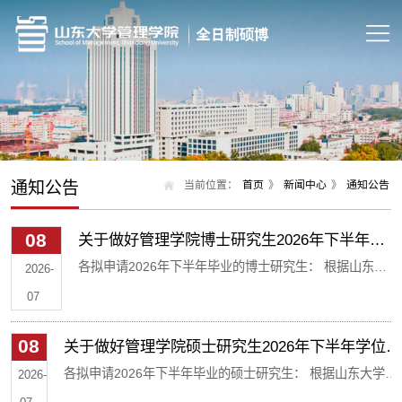
通知公告
当前位置：
首页
》
新闻中心
》
通知公告
08
关于做好管理学院博士研究生2026年下半年学
位授予相关工作的通知
各拟申请2026年下半年毕业的博士研究生： 根据山东大
2026-
学《关于做好2026年度研究生学位授予工作的通知》，
07
结合我院博士研究生教育工作实际，为确保本年度下半
08
关于做好管理学院硕士研究生2026年下半年学位授
年学位授予工作规范有序推进，现将相关事项通知如
予相关工作的通知
各拟申请2026年下半年毕业的硕士研究生： 根据山东大学
下： 一、科研成果审核 查看本人培养方案，对已发表的
2026-
《关于做好2026年度研究生学位授予工作的通知》，结合我
创新成果是否满足毕业要求进行确认，并提交科研成果