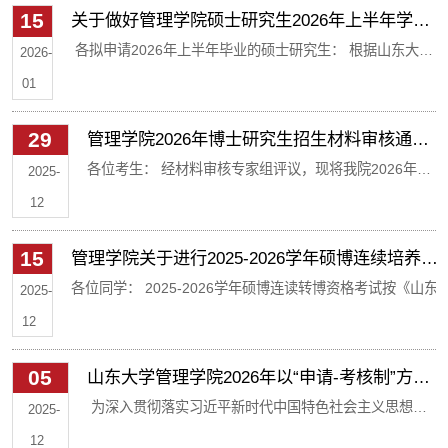
15
关于做好管理学院硕士研究生2026年上半年学位
年学位授予工作规范有序推进，现将相关事项通知如
箱：guanlizhaosheng@sdu.edu.cn公示期已结束管理学
授予相关工作的通知
各拟申请2026年上半年毕业的硕士研究生： 根据山东大学
下： 一、科研成果审核 查看本人培养方案，对已发表的
2026-
院研究生教育...
《关于做好2026年度研究生学位授予工作的通知》，结合我
创新成果是否满足毕业要求进行确认，并提交科研成果
01
院硕士研究生教育工作实际，为确保本年度上半年学位授予
审核申请。 （一）系统提交申请 即日起—3月1日前，登
29
管理学院2026年博士研究生招生材料审核通过
工作规范有序推进，现将相关事项通知如下： 一、毕业申请
录“山东大学研究生管理信息系统”（网址
名单公示
各位考生： 经材料审核专家组评议，现将我院2026年博
提交 （一）申请时间 2026年3月9日-3月15日（暂定，最终
2025-
https://sduyjs.sdu....
士研究生招生材料审核通过名单公示如下（见附件），
以研究生院当批次通知为准） （二）操作流程 登录“山东大
12
材料审核未通过者不再另行通知。相关考生请尽快查收
学研究生管理信息系统”（网址
15
管理学院关于进行2025-2026学年硕博连续培养研
邮件、加入QQ群以接收后续通知，并于12月31日下午
https://sduyjs.sdu.edu.cn/gsapp/sys/yjsemaphome/portal...
究生转博资格考试的通知
各位同学： 2025-2026学年硕博连读转博资格考试按《山东
15:00前在报名系统中确认是否参加考核，逾期视为放弃
2025-
学关于硕博连续培养研究生工作的规定》（山大研字
考核资格。 如有问题，请通过以下方式与我们联系。 公
12
〔2020〕70号）进行，已参加学院10月份组织的博士组资格
示电话：0531-88366355 公示邮箱：
05
山东大学管理学院2026年以“申请-考核制”方式
考试并通过的同学可以申请，具体可查看学校《关于进行
guanlizhaosheng@sdu.edu.cn 公示期已结束管理学院
招收博士研究生实施办法
为深入贯彻落实习近平新时代中国特色社会主义思想，
2025-2026学年硕博连读培养研究生转博资格考试的通知》
2025-
研究生教育中心2025年12月29
落实立德树人根本任务，根据《山东大学2026年招收攻
（https://www.grad.sdu.edu.cn/content3.jsp?
12