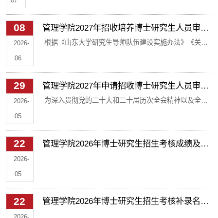
07
院硕士研究生教育工作实际，为确保本年度下半年学位授予
审核申请。 （一）系统提交申请 即日起—9月1日前，登
08
管理学院2027年招收培养博士研究生人员审核
作规范有序推进，现将相关事项通知如下： 一、毕业申请提
录“山东大学研究生管理信息系统”（网址
认定名单公示
根据《山东大学研究生导师队伍建设实施办法》《关于
交 （一）申请时间 2026年9月14日-9月19日（暂定，最终以
2026-
https://sduyjs.sdu.e...
做好2027年申请招收研究生人员审核认定及导师团队备
系统当批次通知为准） （二）操作流程 登录“山东大学研究生
06
案工作的通知》等文件要求，经个人申报、研究生教育
管理信息系统”（网址
29
管理学院2027年申请招收博士研究生人员审核
中心审核、学位评定分委员会审议，现将2027年招收培
https://sduyjs.sdu.edu.cn/gsapp/sys/yjsemaphome/portal/ind
认定及导师团队备案工作方案
为深入贯彻党的二十大和二十届历次全会精神以及全国
养博士研究生人员名单予以公示（名单详见附件），名
2026-
教育大会精神，立足“十五五”良好开局，打造符合新质生
单中人员同时获得2027年硕士研究生招生资格。 公示时
05
产力发展需求的一流研究生导师队伍，提升研究生培养
间：2026年6月8日-6月12日 公示电话：0531-
22
管理学院2026年博士研究生招生考核成绩及拟
质量，根据《教育部关于加强博士生导师岗位管理的若
88364792 公示邮箱: glxyyjs@sdu.edu.cn 公示期已结束
录取名单公示（第二批）
干意见》和《山东大学研究生导师队伍建设实施办法》
2026-
管理学院学位评定...
等文件要求，学院即日起启动2027年申请招收博士研究
05
生人员审核认定及导师团队备案工作，现将相关工作安
22
管理学院2026年博士研究生招生考核补录名单
排如下： 一、导师审核原则 （一）严格岗位政治要求 学
公示
2026-
院把...