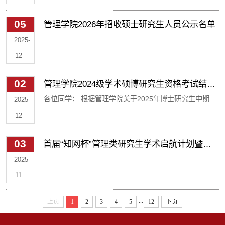
读博士学位研究生章程》及《山东大学2026年招收攻读
urltype=news.NewsContentUrl&wbtreeid=1035&wbnewsi
05
管理学院2026年招收硕士研究生人员公示名单
博士学位研究生报名通知》要求，结合学院实际，特制
院具体安排如下： 一、 请12月25日中午12...
定管理学院2026年以“申请-考核制”方式招收博士研究生
2025-
实施办法。 一、组织领导 管理学院博士研究生招生工作
12
在学校研究生招生工作领导小组的指导下，由学院研究
02
管理学院2024级学术硕博研究生资格考试结果
生招生工作领导小组具体安排实施。 二、招生计划 管理
公示
各位同学： 根据管理学院关于2025年博士研究生中期考
2025-
学院...
核工作的相关安排，我院2024级学术硕博研究生资格考
12
试已全部结束，现将结果予以公示（见附件）。 公示电
03
首届“知网杯”管理类研究生学术启航计划暨第
话：0531—88366179 公示期已结束 管理学院研究生教
三届“学术科研周”活动日程来啦！
育中心 2025年12月02
2025-
11
...
上页
1
2
3
4
5
12
下页